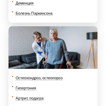
Деменция
Болезнь Паркинсона
Остеохондроз, остеопороз
Гипертония
Артрит, подагра